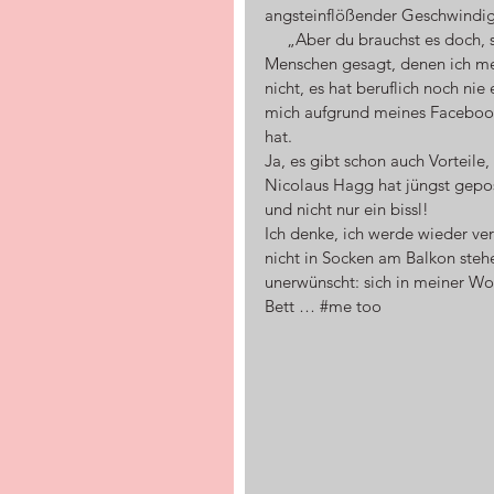
angsteinflößender Geschwindigk
     „Aber du brauchst es doch, schon alleine beruflich …“, haben mir bereits jetzt einige 
Menschen gesagt, denen ich mei
nicht, es hat beruflich noch ni
mich aufgrund meines Facebook-
hat.
Ja, es gibt schon auch Vorteile, 
Nicolaus Hagg hat jüngst geposte
und nicht nur ein bissl!
Ich denke, ich werde wieder ver
nicht in Socken am Balkon stehe
unerwünscht: sich in meiner Wo
Bett … 
#me
 too