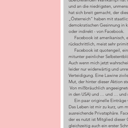
und an die niedrigsten, unmensc
hat sich breit gemacht, der di
„Österreich“ haben mit staatli
demokratischen Gesinnung in kei
oder indirekt - von Facebook.
     Facebook ist amerikanisch, ergo puritanisch, pseudomoralisch, intellektuell 
rückschrittlich, meist sehr primit
     Facebook ist quotengeil, eine Plattform für überbordendes Vermittlungsbedürfnis und 
mitunter peinlicher Selbstentb
Auch wenn mich jetzt wahrschein
leider nur widerwärtig und unrefl
Verteidigung. Eine Lawine zivil
Mut, der hinter dieser Aktion st
 Von mißbräuchlich angeeigneten Daten, Informationen, angezapften Konten (50 Mio. User 
in den USA) und … und … und re
     Ein paar originelle Einträge werden mir fehlen, das Gros aber ist und bleibt entbehrlich. 
Das Leben ist mir zu kurz, um m
ausreichende Privatsphäre. Face
der es nutzt ist Mitglied dieser
gleichzeitig auch ein erster Sch