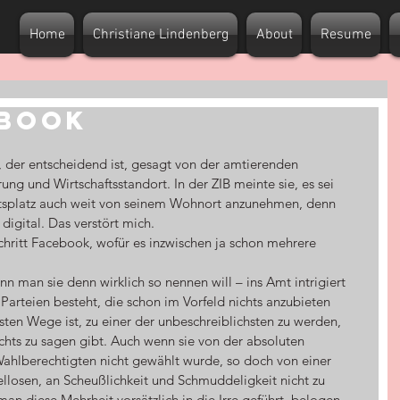
Home
Christiane Lindenberg
About
Resume
EBOOK
z, der entscheidend ist, gesagt von der amtierenden 
rung und Wirtschaftsstandort. In der ZIB meinte sie, es sei 
tsplatz auch weit von seinem Wohnort anzunehmen, denn 
igital. Das verstört mich.
 man sie denn wirklich so nennen will – ins Amt intrigiert 
Parteien besteht, die schon im Vorfeld nichts anzubieten 
sten Wege ist, zu einer der unbeschreiblichsten zu werden, 
chts zu sagen gibt. Auch wenn sie von der absoluten 
Wahlberechtigten nicht gewählt wurde, so doch von einer 
llosen, an Scheußlichkeit und Schmuddeligkeit nicht zu 
n diese Mehrheit vorsätzlich in die Irre geführt, belogen 