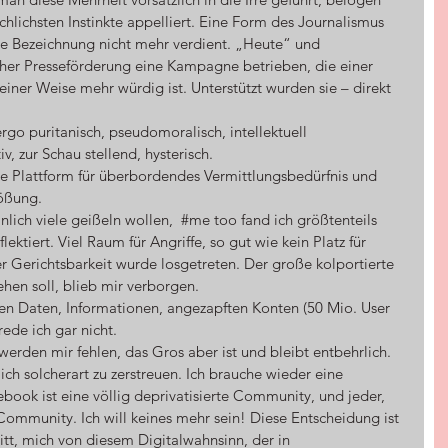
hlichsten Instinkte appelliert. Eine Form des Journalismus 
ese Bezeichnung nicht mehr verdient. „Heute“ und 
cher Presseförderung eine Kampagne betrieben, die einer 
ner Weise mehr würdig ist. Unterstützt wurden sie – direkt 
iv, zur Schau stellend, hysterisch.
lößung.
lich viele geißeln wollen,  
#me
 too fand ich größtenteils 
ektiert. Viel Raum für Angriffe, so gut wie kein Platz für 
er Gerichtsbarkeit wurde losgetreten. Der große kolportierte 
ehen soll, blieb mir verborgen.
de ich gar nicht.
ich solcherart zu zerstreuen. Ich brauche wieder eine 
book ist eine völlig deprivatisierte Community, und jeder, 
 Community. Ich will keines mehr sein! Diese Entscheidung ist 
ritt, mich von diesem Digitalwahnsinn, der in 