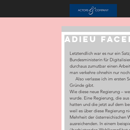
ADIEU FAC
Letztendlich war es nur ein Sat
Bundesministerin für Digitalisie
durchaus zumutbar einen Arbei
man verkehre ohnehin nur noch d
     Also verlasse ich im ersten Schritt Facebook, wofür es inzwischen ja schon mehrere 
Gründe gibt.
Wie diese neue Regierung – wenn
wurde. Eine Regierung, die aus 
hatten und die jetzt auf dem be
weil es über diese Regierung ni
Mehrheit der österreichischen 
ausreichenden. In einem beispie
überbietenden Wahlkampf hat ma