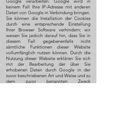
Google verarbeiten. Google wird in
keinem Fall Ihre IP-Adresse mit anderen
Daten von Google in Verbindung bringen.
Sie können die Installation der Cookies
durch eine entsprechende Einstellung
Ihrer Browser Software verhindern; wir
weisen Sie jedoch darauf hin, dass Sie in
diesem Fall gegebenenfalls nicht
sämtliche Funktionen dieser Website
vollumfänglich nutzen können. Durch die
Nutzung dieser Website erklären Sie sich
mit der Bearbeitung der über Sie
erhobenen Daten durch Google in der
zuvor beschriebenen Art und Weise und zu
dem zuvor benannten Zweck
einverstanden. Der Datenerhebung und -
speicherung kann jederzeit mit Wirkung
für die Zukunft widersprochen werden.
Angesichts der Diskussion um den Einsatz
von Analysetools mit vollständigen IP-
Adressen möchten wir darauf hinweisen,
dass diese Website Google Analytics mit
der Erweiterung „_anonymizeIp()”
verwendet und daher IP-Adressen nur